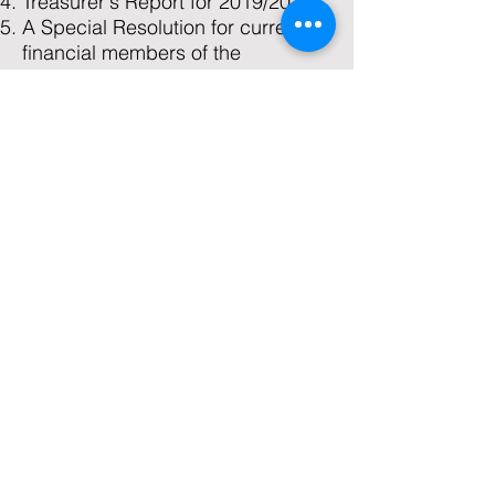
Treasurer's Report for 2019/2020
A Special Resolution for current
financial members of the
Australian Law Librarians'
Association (New South Wales
Division) ABN
87 717 631 277
(ALLA NSW) to approve:
The cancellation of the Australian
Law Librarians' Association (New
South Wales Division) ABN
87
717 631 277
registration with the
Office of Fair Trading,and
The
distribution of ALLA NSW assets
to the Australian Law Librarians'
Association Limited (ACN
158
242 696)
(ALLA Ltd).
Election of office bearers and
ordinary members for 2019/2020
President, Vice President,
Secretary, Treasurer, and