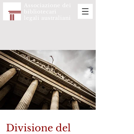
Associazione dei
bibliotecari
legali australiani
Divisione del